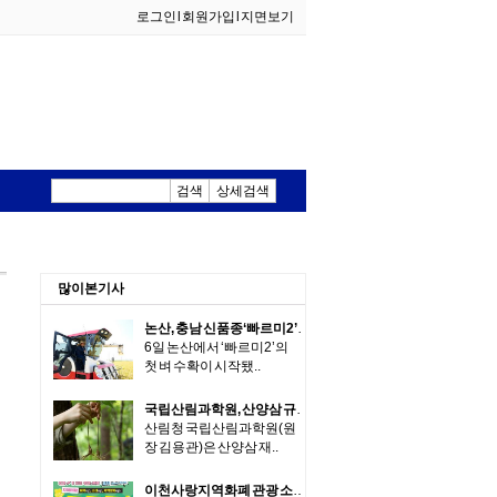
로그인
l
회원가입
l
지면보기
검색
상세검색
외식산업
생활한식
많이본기사
논산, 충남 신품종‘빠르미2’첫 수확
6일 논산에서 ‘빠르미2’의
첫 벼 수확이 시작됐..
국립산림과학원, 산양삼 규제 풀었더니 줄기·잎이 '효자'…농가 부담 줄고 가공업체 수익 20% 껑충
산림청 국립산림과학원(원
장 김용관)은 산양삼 재..
이천사랑지역화폐 관광 소비 215.5% 증가… 작은가게 결제도 활성화