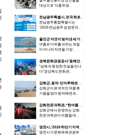
열우물전통시장 상인들을
대상으로 '식품위생 ..
립
전
전남광주특별시, 전국 최초 ‘섬 반값 여행’
전남광주통합특별시는
‘2026 전남광주 섬 방문의 ..
찾
울진군 자연이 빚어낸 세 가지 색, 가장 시원한 여름을 만나는 곳 '3색 울진'
여름은 더위를 피하는 계절
제
이 아니라 자연을 가장 ..
백
기
경북문화관광공사 ‘동해안 수중비경 11선’ 최초 공개
“심해 속 웅장한 전설을 만나
다”경상북도문화관..
년
강화군, 동막·민머루해변 수질검사 강화…안심 물놀이 환경 조성
하
강화군이 본격적인 여름 휴
가철을 맞아 동막해변과..
강화천문과학관, “한여름 밤, 별똥별이 쏟아진다”
광
강화군에서 운영하는 강화
시
천문과학관이 여름철 대..
영천시, ‘2026 하반기 지역사랑 휴가지원 시범사업’ 최종 선정
영천시가 문화체육관광부