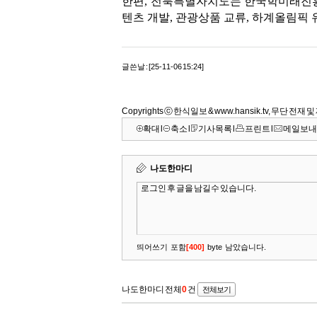
한편, 전북특별자치도는 한국학미래진흥
텐츠 개발, 관광상품 교류, 하계올림픽 
글쓴날 : [25-11-06 15:24]
Copyrights ⓒ 한식일보 & www.hansik.tv, 무단 전재
확대
l
축소
l
기사목록
l
프린트
l
메일보내