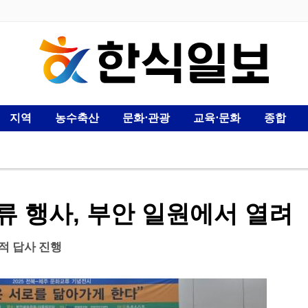
지역
농수축산
문화⋅관광
교육⋅문화
종합
류 행사, 부안 일원에서 열려
유적 답사 진행