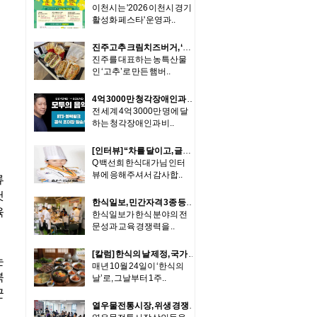
이천시는 '2026 이천시 경기
활성화 페스타' 운영과..
진주고추 크림치즈버거, ‘맥도날드’서 재출시
진주를 대표하는 농특산물
인 ‘고추’로 만든 햄버..
4억 3000만 청각장애인과 함께… ‘비욘더사운드 2028’ BTS·블랙핑크 공개 러브콜 화제
전 세계 4억 3000만 명에 달
하는 청각장애인과 비..
[인터뷰] “차를 달이고, 글을 짓고, 삶을 짓다” 카페 ‘공간’에서 만난 한식대가 백선희의 정성 한 잔
Q 백선희 한식대가님 인터
뷰에 응해주셔서 감사합..
류
첫
한식일보, 민간자격 3종 등록… 하반기 교육사업 본격화
육
한식일보가 한식 분야의 전
문성과 교육 경쟁력을 ..
[칼럼] 한식의 날 제정, 국가 식문화 전략의 출발점 돼야
는
매년 10월 24일이 ‘한식의
북
날’로, 그날부터 1주..
군
열우물전통시장, 위생 경쟁력 강화로 신뢰받는 전통시장 조성 나서...