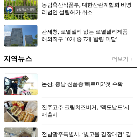
농림축산식품부, 대한산란계협회 비영
리법인 설립허가 취소
관세청, 로열젤리 없는 로열젤리제품
해외직구 10개 중 7개 '함량 미달'
지역뉴스
더보기 +
논산, 충남 신품종‘빠르미2’첫 수확
진주고추 크림치즈버거, ‘맥도날드’서
재출시
전남광주특별시, ‘빛고을 김장대전’ 김