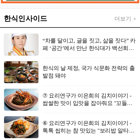
한식인사이드
더보기 +
“차를 달이고, 글을 짓고, 삶을 짓다” 카
페 ‘공간’에서 만난 한식대가 백선희의
정성 한 잔
한식의 날 제정, 국가 식문화 전략의 출
발점 돼야
⑦ 요리연구가 이은희의 김치이야기 -
쌉쌀한 맛이 입맛을 잡아줘요 "꼬들빼
기 김치"
⑥ 요리연구가 이은희의 김치이야기 -
톡톡 씹히는 참 맛있는 "보리밥 알타리
김치"