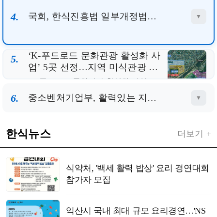
‘K-푸드로드 문화관광 활성화 사
5.
업’ 5곳 선정…지역 미식관광 거
점 육성 본격화
‘K-푸드로드 문화관광 활성화 사업’ 5
곳 선정…지역 미식관광 거점 육성 본
격화...
6.
중소벤처기업부, 활력있는 지방상권·전통시장을 위한 ｢지역상권 육성｣, ｢백년시장｣ 대상지 최종 선정
▼
한식뉴스
더보기 +
식약처, '백세 활력 밥상' 요리 경연대회
참가자 모집
익산시 국내 최대 규모 요리경연…'NS