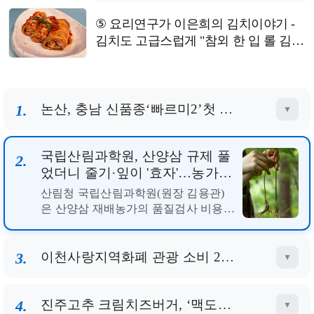
⑤ 요리연구가 이은희의 김치이야기 -
김치도 고급스럽게 "참외 한 입 롤 김
치"
1.
논산, 충남 신품종‘빠르미2’첫 수확
▼
2.
국립산림과학원, 산양삼 규제 풀었더니 줄기·잎이 '효자'…농가 부담 줄고 가공업체 수익 20% 껑충
▼
이천사랑지역화폐 관광 소비 21
3.
5.5% 증가… 작은가게 결제도 활
성화
이천시는 '2026 이천시 경기활성화 페
스타' 운영과 지역화폐의 대대적인 홍
보 노력 등으로 지역화폐 관광 소비와
영세 소상공인 가맹점 결제가 크게 증
가했다고 밝혔다.이천시 관광 빅데이터
4.
진주고추 크림치즈버거, ‘맥도날드’서 재출시
▼