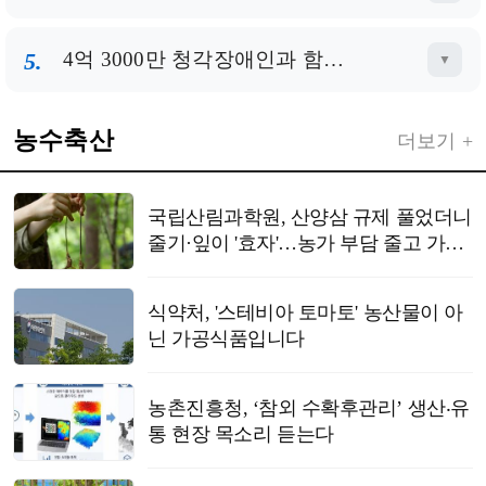
분석 결과에 따
5.
4억 3000만 청각장애인과 함께… ‘비욘더사운드 2028’ BTS·블랙핑크 공개 러브콜 화제
▼
농수축산
더보기 +
국립산림과학원, 산양삼 규제 풀었더니
줄기·잎이 '효자'…농가 부담 줄고 가공
업체 수익 20% 껑충
식약처, '스테비아 토마토' 농산물이 아
닌 가공식품입니다
농촌진흥청, ‘참외 수확후관리’ 생산‧유
통 현장 목소리 듣는다