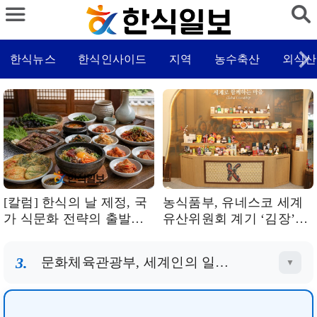
한식뉴스
한식인사이드
지역
농수축산
외식산
[칼럼] 한식의 날 제정, 국
농식품부, 유네스코 세계
가 식문화 전략의 출발점
유산위원회 계기 ‘김장’
돼야
‘장 담그기’ 문화와 대한민
국식품명인 제도 소개
3.
문화체육관광부, 세계인의 일상으로... 한식 확산 위해 전문가 자문회의 개최
▼
4.
국회, 한식진흥법 일부개정법률안 본회의 통과 매년 10월 24일 ‘한식의 날’ 법적 근거 마련
▼