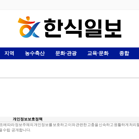
지역
농수축산
문화⋅관광
교육⋅문화
종합
개인정보 보호정책