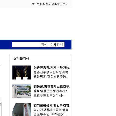
로그인
l
회원가입
l
지면보기
검색
상세검색
외식산업
생활한식
많이본기사
농촌진흥청, 기계수확 가능한 녹두 새 품종 '채흔' 현장 평가회
농촌진흥청 국립식량과학
원은 8월 5일 전남광주통..
영동군, 황간휴게소 로컬푸드 행복장터 여름철 판촉 행사 실시
충북 영동군은 황간휴게소
로컬푸드 행복장터 상·..
경기관광공사, 행안부 경영평가 전국 7개 관광공사 중 1위 달성
경기관광공사가 금일 행정
안전부 주관 ‘2026년(20..