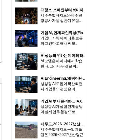
프랑스·스페인부터 북미까지…제주, 글로벌 고부가 관광시장의 중심에 서다
제주특별자치도와 제주관
광공사가 올 상반기 유럽..
기업 AI, 언제 파인튜닝(Fine-tuning)이 필요할까... '모든 데이터를 다시 학습시킬 필요는 없다'
기업이 자체 데이터를 보유
하고 있다고 해서 AI 모..
AI 성능 좌우하는 데이터 라벨링... 'Ground Truth'는 처음부터 존재하지 않는다
AI 모델은 데이터에서 학습
한다. 그러나 무엇을 학..
AI Engineering, 왜 뛰어난 모델만으로는 좋은 AI 제품을 만들 수 없는가
생성형 AI 도입이 확산되면
서 기업들의 관심은 어..
기업 AI 투자 본격화… 'AX Health Check'가 먼저인 이유
생성형 AI가 실험 단계를 넘
어 실제 업무 환경으로..
제주도, 2026~2027년산 당근 파종시작…재배면적 전년 수준 전망
제주특별자치도 농업기술
원은 2026~2027년산 당근