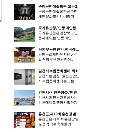
..
순창군민예술회관, 오는 22일 ‘사자전-설공찬전’ 무료 공연
순창군민예술회관 상주단
체인 문화포럼 나니레가 ..
국가유산청, '안동 예안향교 대성전' 국가지정문화유산 보물 지정
국가유산청은 경상북도 안
동시에 있는 '안동 예안..
꿈의 무용단 천안, 전국 예술단과 ‘우리들의 하모니’ 선보여
천안문화재단은 지난 5~ 7
일 꿈의 무용단 천안이 ..
김천시 복합문화센터, 회화 기획전 '기억을 걷는 시간' 개최
김천시는 김천1일반산업단
지 복합문화센터는 오는 ..
인천시·인천관광公, ‘인천 섬 지역상생 캠프’ 통해 주민 수요 반영한 뷰티케어 지원
인천시와 인천관광공사는
인천대학교 앵커사업단과..
홍천군, 제10회 홍천강 별빛 음악 맥주 축제 기념 고향사랑기부제 이벤트 추진
홍천군은 제10회 홍천강 별
빛 음악 맥주 축제를 맞..