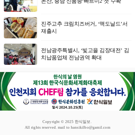
논산, 충남 신품종‘빠르미2’첫 수확
진주고추 크림치즈버거, ‘맥도날드’서
재출시
전남광주특별시, ‘빛고을 김장대전’ 김
치납품업체 전남권역 확대
Copyright © 2025 한식일보.
All rights reserved. mail to hansikilbo@gamil.com