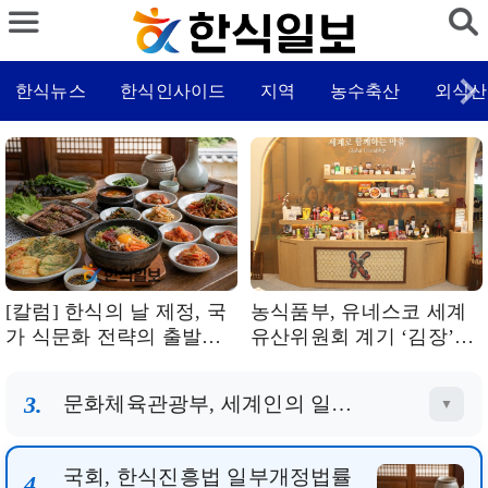
한식뉴스
한식인사이드
지역
농수축산
외식산
[칼럼] 한식의 날 제정, 국
농식품부, 유네스코 세계
가 식문화 전략의 출발점
유산위원회 계기 ‘김장’
돼야
‘장 담그기’ 문화와 대한민
국식품명인 제도 소개
3.
문화체육관광부, 세계인의 일상으로... 한식 확산 위해 전문가 자문회의 개최
▼
4.
국회, 한식진흥법 일부개정법률안 본회의 통과 매년 10월 24일 ‘한식의 날’ 법적 근거 마련
▼