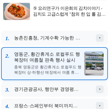
⑤ 요리연구가 이은희의 김치이야기 -
김치도 고급스럽게 "참외 한 입 롤 김
치"
1.
농촌진흥청, 기계수확 가능한 녹두 새 품종 '채흔' 현장 평가회
▼
2.
영동군, 황간휴게소 로컬푸드 행복장터 여름철 판촉 행사 실시
▼
경기관광공사, 행안부 경영평가
3.
전국 7개 관광공사 중 1위 달성
경기관광공사가 금일 행정안전부 주관
‘2026년(2025년 실적) 지방공기업 경영
평가’에서 전국 7개 광역지방자치단체
관광공사 중 종합 1위를 달성하며 최상
4.
프랑스·스페인부터 북미까지…제주, 글로벌 고부가 관광시장의 중심에 서다
위 경영성과를 인정받았다. 경기관광공
▼