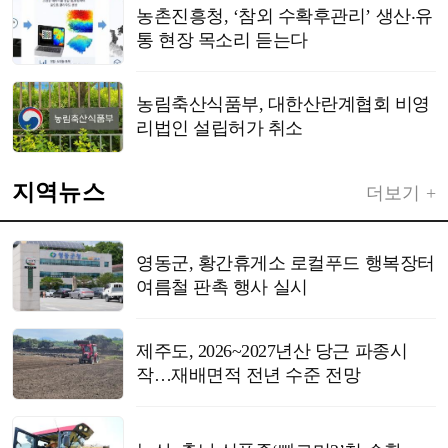
농촌진흥청, ‘참외 수확후관리’ 생산‧유
통 현장 목소리 듣는다
농림축산식품부, 대한산란계협회 비영
리법인 설립허가 취소
지역뉴스
더보기 +
영동군, 황간휴게소 로컬푸드 행복장터
여름철 판촉 행사 실시
제주도, 2026~2027년산 당근 파종시
작…재배면적 전년 수준 전망