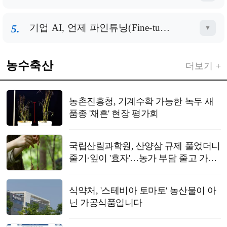
사는 지난
5.
기업 AI, 언제 파인튜닝(Fine-tuning)이 필요할까... '모든 데이터를 다시 학습시킬 필요는 없다'
▼
농수축산
더보기 +
농촌진흥청, 기계수확 가능한 녹두 새
품종 '채흔' 현장 평가회
국립산림과학원, 산양삼 규제 풀었더니
줄기·잎이 '효자'…농가 부담 줄고 가공
업체 수익 20% 껑충
식약처, '스테비아 토마토' 농산물이 아
닌 가공식품입니다