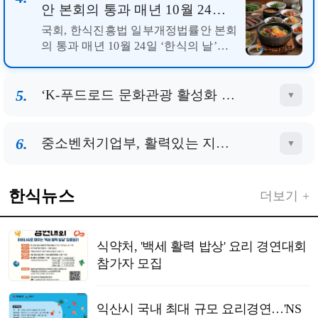
‘K-푸드로드 문화관광 활성화 사
5.
업’ 5곳 선정…지역 미식관광 거
점 육성 본격화
‘K-푸드로드 문화관광 활성화 사업’ 5
곳 선정…지역 미식관광 거점 육성 본
격화...
6.
중소벤처기업부, 활력있는 지방상권·전통시장을 위한 ｢지역상권 육성｣, ｢백년시장｣ 대상지 최종 선정
▼
한식뉴스
더보기 +
식약처, '백세 활력 밥상' 요리 경연대회
참가자 모집
익산시 국내 최대 규모 요리경연…'NS