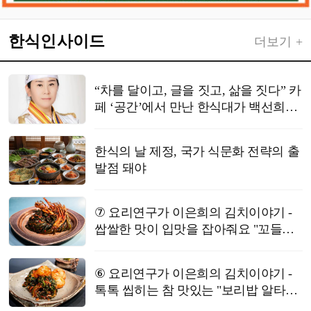
한식인사이드
더보기 +
“차를 달이고, 글을 짓고, 삶을 짓다” 카
페 ‘공간’에서 만난 한식대가 백선희의
정성 한 잔
한식의 날 제정, 국가 식문화 전략의 출
발점 돼야
⑦ 요리연구가 이은희의 김치이야기 -
쌉쌀한 맛이 입맛을 잡아줘요 "꼬들빼
기 김치"
⑥ 요리연구가 이은희의 김치이야기 -
톡톡 씹히는 참 맛있는 "보리밥 알타리
김치"