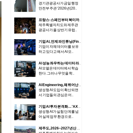
경기관광공사가 금일 행정
안전부 주관 ‘2026년(20..
프랑스·스페인부터 북미까지…제주, 글로벌 고부가 관광시장의 중심에 서다
제주특별자치도와 제주관
광공사가 올 상반기 유럽..
기업 AI, 언제 파인튜닝(Fine-tuning)이 필요할까... '모든 데이터를 다시 학습시킬 필요는 없다'
기업이 자체 데이터를 보유
하고 있다고 해서 AI 모..
AI 성능 좌우하는 데이터 라벨링... 'Ground Truth'는 처음부터 존재하지 않는다
AI 모델은 데이터에서 학습
한다. 그러나 무엇을 학..
AI Engineering, 왜 뛰어난 모델만으로는 좋은 AI 제품을 만들 수 없는가
생성형 AI 도입이 확산되면
서 기업들의 관심은 어..
기업 AI 투자 본격화… 'AX Health Check'가 먼저인 이유
생성형 AI가 실험 단계를 넘
어 실제 업무 환경으로..
제주도, 2026~2027년산 당근 파종시작…재배면적 전년 수준 전망