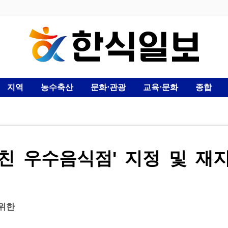
지역
농수축산
문화⋅관광
교육⋅문화
종합
친 우수음식점' 지정 및 재
위한