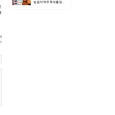
빛 음악 맥주 축제를 맞..
으
해
]
기