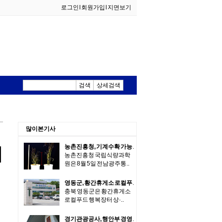
로그인
l
회원가입
l
지면보기
검색
상세검색
외식산업
생활한식
많이본기사
농촌진흥청, 기계수확 가능한 녹두 새 품종 '채흔' 현장 평가회
지
농촌진흥청 국립식량과학
원은 8월 5일 전남광주통..
영동군, 황간휴게소 로컬푸드 행복장터 여름철 판촉 행사 실시
충북 영동군은 황간휴게소
로컬푸드 행복장터 상·..
경기관광공사, 행안부 경영평가 전국 7개 관광공사 중 1위 달성