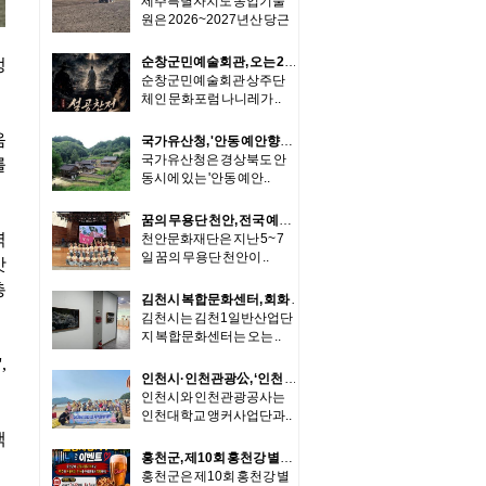
제주특별자치도 농업기술
원은 2026~2027년산 당근
..
순창군민예술회관, 오는 22일 ‘사자전-설공찬전’ 무료 공연
정
순창군민예술회관 상주단
체인 문화포럼 나니레가 ..
음
국가유산청, '안동 예안향교 대성전' 국가지정문화유산 보물 지정
국가유산청은 경상북도 안
를
동시에 있는 '안동 예안..
꿈의 무용단 천안, 전국 예술단과 ‘우리들의 하모니’ 선보여
력
천안문화재단은 지난 5~ 7
일 꿈의 무용단 천안이 ..
맛
총
김천시 복합문화센터, 회화 기획전 '기억을 걷는 시간' 개최
김천시는 김천1일반산업단
지 복합문화센터는 오는 ..
,
인천시·인천관광公, ‘인천 섬 지역상생 캠프’ 통해 주민 수요 반영한 뷰티케어 지원
인천시와 인천관광공사는
인천대학교 앵커사업단과..
책
홍천군, 제10회 홍천강 별빛 음악 맥주 축제 기념 고향사랑기부제 이벤트 추진
홍천군은 제10회 홍천강 별