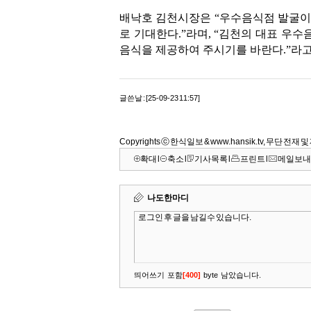
배낙호 김천시장은 “우수음식점 발굴이
로 기대한다.”라며, “김천의 대표 우
음식을 제공하여 주시기를 바란다.”라고
글쓴날 : [25-09-23 11:57]
Copyrights ⓒ 한식일보 & www.hansik.tv, 무단 전재
확대
l
축소
l
기사목록
l
프린트
l
메일보내