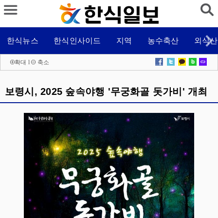
한식뉴스
한식인사이드
지역
농수축산
외식산
확대
l
축소
보령시, 2025 숲속야행 '무궁화골 돗가비' 개최